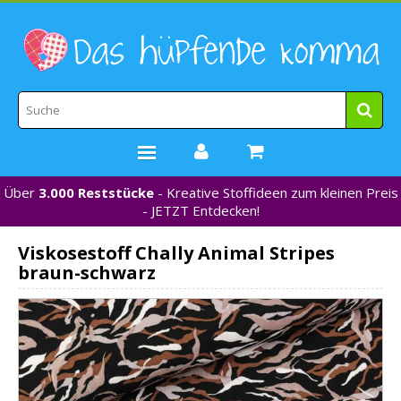
Über
3.000 Reststücke
- Kreative Stoffideen zum kleinen Preis
STOFFE
- JETZT Entdecken!
WEBBÄNDER
Viskosestoff Chally Animal Stripes
MARKEN
braun-schwarz
*NEU*
NÄHZUBEHÖR
GUTSCHEINE
% REDUZIERT %
KONTAKT