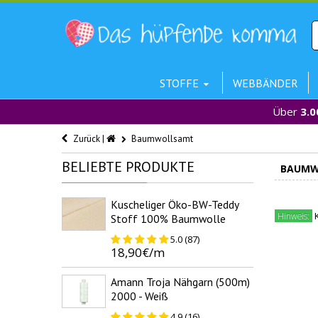
STOFFE
WEBBÄNDER
Über
3.0
Zurück |
Baumwollsamt
BELIEBTE
PRODUKTE
BAUMW
Kuscheliger Öko-BW-Teddy
K
Hinweis:
Stoff 100% Baumwolle
5.0 (87)
18,90€/m
Amann Troja Nähgarn (500m)
2000 - Weiß
4.9 (16)