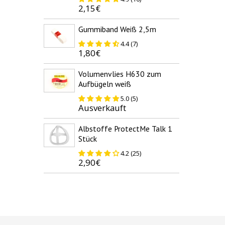
2,15€
Gummiband Weiß 2,5m
4.4 (7)
1,80€
Volumenvlies H630 zum
Aufbügeln weiß
5.0 (5)
Ausverkauft
Albstoffe ProtectMe Talk 1
Stück
4.2 (25)
2,90€