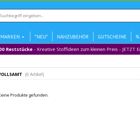
MARKEN
*NEU*
NÄHZUBEHÖR
GUTSCHEINE
%
00 Reststücke
- Kreative Stoffideen zum kleinen Preis - JETZT 
OLLSAMT
(0 Artikel)
eine Produkte gefunden.