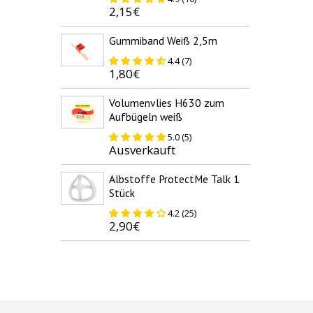
2,15€
Gummiband Weiß 2,5m
4.4 (7)
1,80€
Volumenvlies H630 zum
Aufbügeln weiß
5.0 (5)
Ausverkauft
Albstoffe ProtectMe Talk 1
Stück
4.2 (25)
2,90€