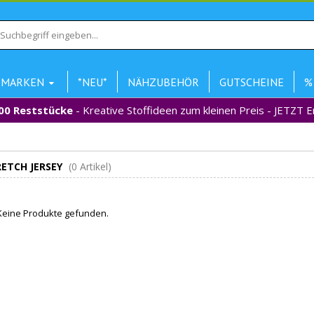
MARKEN
*NEU*
NÄHZUBEHÖR
GUTSCHEINE
%
00 Reststücke
- Kreative Stoffideen zum kleinen Preis - JETZT 
RETCH JERSEY
(0 Artikel)
eine Produkte gefunden.