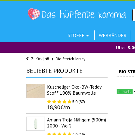
STOFFE
WEBBÄNDER
Über
3.0
Zurück |
Bio Stretch Jersey
BELIEBTE
PRODUKTE
BIO ST
Kuscheliger Öko-BW-Teddy
K
Hinweis:
Stoff 100% Baumwolle
5.0 (87)
18,90€/m
Amann Troja Nähgarn (500m)
2000 - Weiß
4.9 (16)