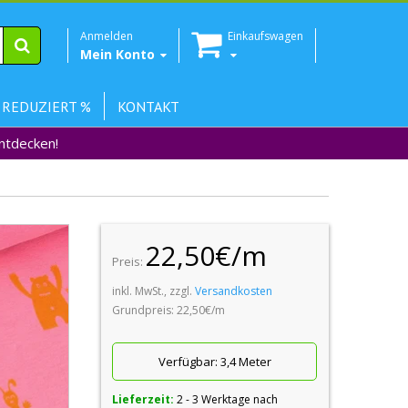
Anmelden
Einkaufswagen
Mein Konto
 REDUZIERT %
KONTAKT
Entdecken!
22,50€/m
Preis:
inkl. MwSt., zzgl.
Versandkosten
Grundpreis: 22,50€/m
Verfügbar:
3,4 Meter
Lieferzeit:
2 - 3 Werktage nach