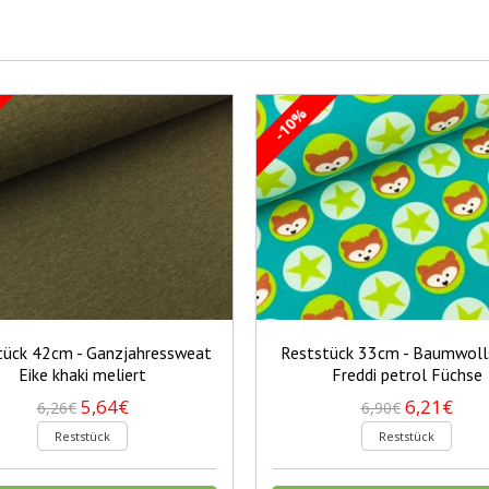
-10%
tück 42cm - Ganzjahressweat
Reststück 33cm - Baumwol
Eike khaki meliert
Freddi petrol Füchse
5,64€
6,21€
6,26€
6,90€
Reststück
Reststück