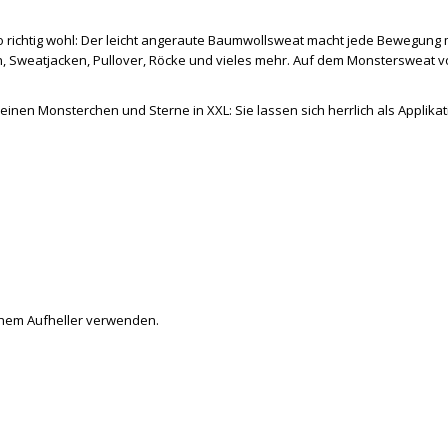
 richtig wohl: Der leicht angeraute Baumwollsweat macht jede Bewegung mit
n, Sweatjacken, Pullover, Röcke und vieles mehr. Auf dem Monstersweat v
inen Monsterchen und Sterne in XXL: Sie lassen sich herrlich als Applik
schem Aufheller verwenden.