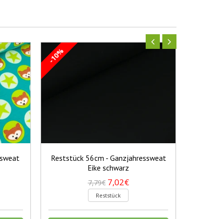
-10%
-10%
lsweat
Reststück 56cm - Ganzjahressweat
Re
Eike schwarz
Bau
7,02€
7,79€
Reststück