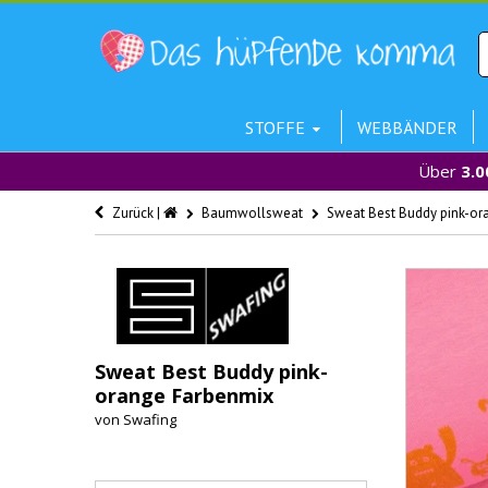
STOFFE
WEBBÄNDER
Über
3.0
Zurück |
Baumwollsweat
Sweat Best Buddy pink-or
Sweat Best Buddy pink-
orange Farbenmix
von
Swafing