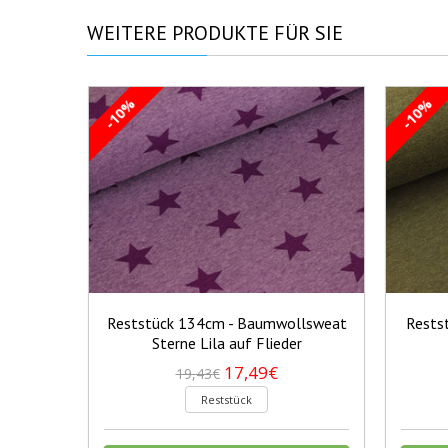
WEITERE
PRODUKTE FÜR SIE
-10%
-10%
Reststück 134cm - Baumwollsweat
Rests
Sterne Lila auf Flieder
17,49€
19,43€
Reststück