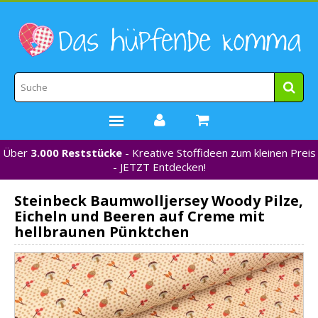
Über
3.000 Reststücke
- Kreative Stoffideen zum kleinen Preis
STOFFE
- JETZT Entdecken!
WEBBÄNDER
Steinbeck Baumwolljersey Woody Pilze,
MARKEN
Eicheln und Beeren auf Creme mit
*NEU*
hellbraunen Pünktchen
NÄHZUBEHÖR
GUTSCHEINE
% REDUZIERT %
KONTAKT