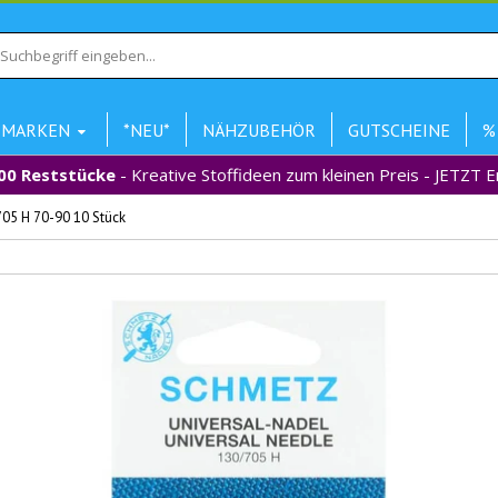
MARKEN
*NEU*
NÄHZUBEHÖR
GUTSCHEINE
%
00 Reststücke
- Kreative Stoffideen zum kleinen Preis - JETZT 
05 H 70-90 10 Stück