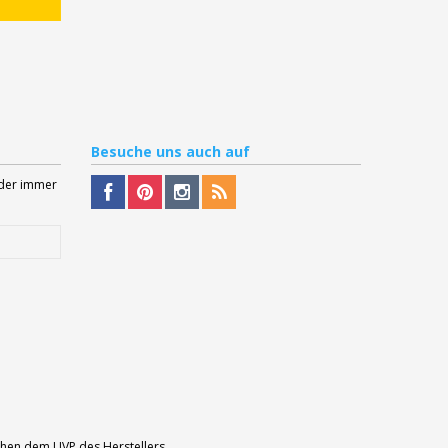
Besuche
uns auch auf
Oder immer
echen dem UVP des Herstellers.