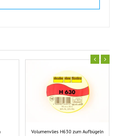
m
Volumenvlies H630 zum Aufbügeln
Albsto