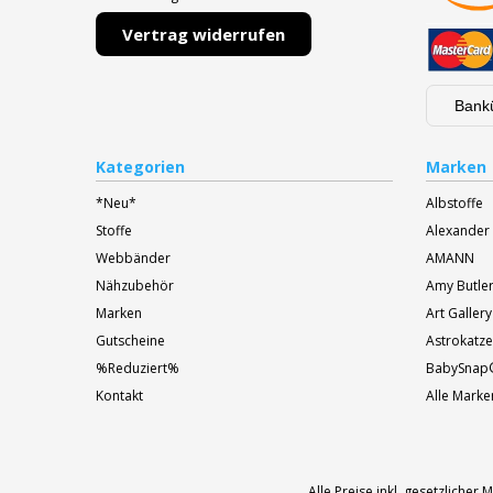
Vertrag widerrufen
Bank
Kategorien
Marken
*Neu*
Albstoffe
Stoffe
Alexander
Webbänder
AMANN
Nähzubehör
Amy Butle
Marken
Art Gallery
Gutscheine
Astrokatze
%Reduziert%
BabySnap
Kontakt
Alle Marke
Alle Preise inkl. gesetzliche