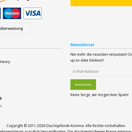
überweisung
Newsletter
Nie mehr die neuesten verpassen! 
up-to-date bleiben!!
 Henry
r
Anmelden
Keine Sorge, wir mögen kein Spam!
®
n
Copyright © 2011-2026
Das hüpfende Komma
. Alle Rechte vorbehalten.
r Mehrwertsteuer zuzüglich Versandkosten. Die durchgestrichenen Preise entspr