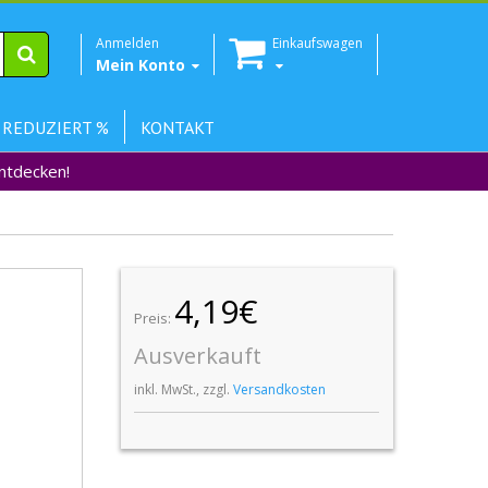
Anmelden
Einkaufswagen
Mein Konto
 REDUZIERT %
KONTAKT
Entdecken!
4,19€
Preis:
Ausverkauft
inkl. MwSt., zzgl.
Versandkosten