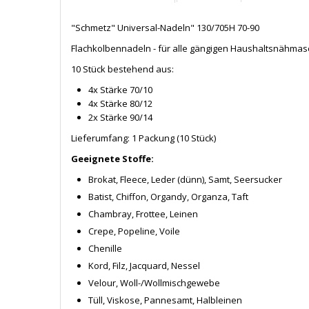
"Schmetz" Universal-Nadeln" 130/705H 70-90
Flachkolbennadeln - für alle gängigen Haushaltsnähmas
10 Stück bestehend aus:
4x Stärke 70/10
4x Stärke 80/12
2x Stärke 90/14
Lieferumfang: 1 Packung (10 Stück)
Geeignete Stoffe:
Brokat, Fleece, Leder (dünn), Samt, Seersucker
Batist, Chiffon, Organdy, Organza, Taft
Chambray, Frottee, Leinen
Crepe, Popeline, Voile
Chenille
Kord, Filz, Jacquard, Nessel
Velour, Woll-/Wollmischgewebe
Tüll, Viskose, Pannesamt, Halbleinen