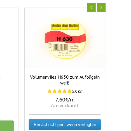
m
Volumenvlies H630 zum Aufbügeln
Albsto
weiß
5.0 (5)
7,60€/m
Ausverkauft
Benachrichtigen, wenn verfügbar