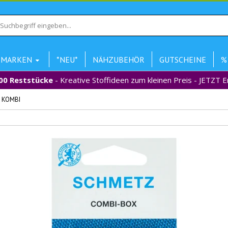
MARKEN
*NEU*
NÄHZUBEHÖR
GUTSCHEINE
%
00 Reststücke
- Kreative Stoffideen zum kleinen Preis - JETZT 
 KOMBI