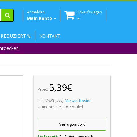
Anmelden
Einkaufswagen
Mein Konto
 REDUZIERT %
KONTAKT
Entdecken!
5,39€
Preis:
inkl. MwSt., zzgl.
Versandkosten
Grundpreis:
5,39€ / Artikel
Verfügbar:
5
x
Lieferzeit:
2 - 3 Werktage nach