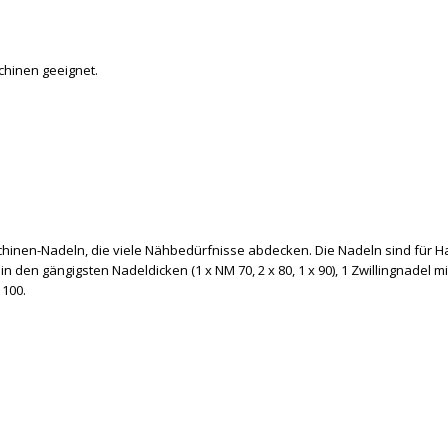
chinen geeignet.
chinen-Nadeln, die viele Nähbedürfnisse abdecken. Die Nadeln sind für
in den gängigsten Nadeldicken (1 x NM 70, 2 x 80, 1 x 90), 1 Zwillingnadel
 100.