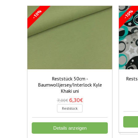
-10%
-10%
Reststück 50cm -
Rests
Baumwolljersey/Interlock Kyle
Khaki uni
6,30€
7,00€
Reststück
Details anzeigen