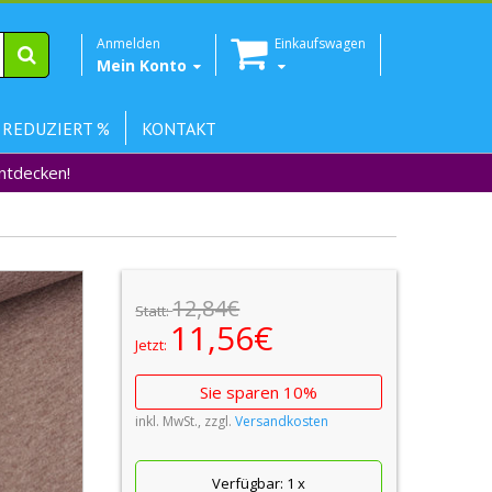
Anmelden
Einkaufswagen
Mein Konto
 REDUZIERT %
KONTAKT
Entdecken!
12,84€
Statt:
11,56€
Jetzt:
Sie sparen 10%
inkl. MwSt., zzgl.
Versandkosten
Verfügbar:
1
x