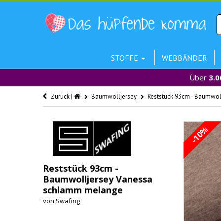
STOFFE
WEBBÄNDER
Über
3.0
Zurück |
Baumwolljersey
Reststück 93cm - Baumwo
-10%
Reststück 93cm -
Baumwolljersey Vanessa
schlamm melange
von
Swafing