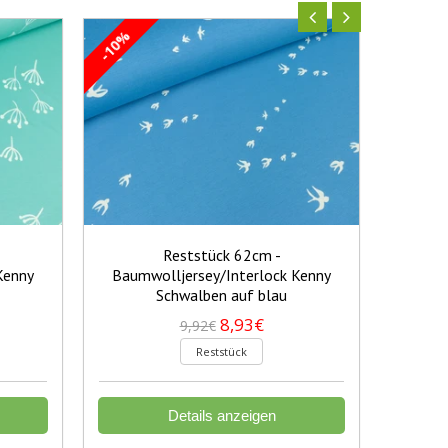
-10%
-10%
Reststück 62cm -
Kenny
Baumwolljersey/Interlock Kenny
Baumw
Schwalben auf blau
S
8,93€
9,92€
Reststück
Details anzeigen