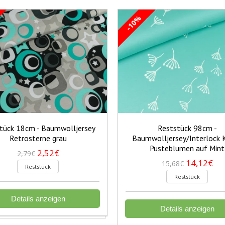
-10%
tück 18cm - Baumwolljersey
Reststück 98cm -
Retrosterne grau
Baumwolljersey/Interlock 
Pusteblumen auf Mint
2,52€
2,79€
14,12€
15,68€
Reststück
Reststück
Details anzeigen
Details anzeigen