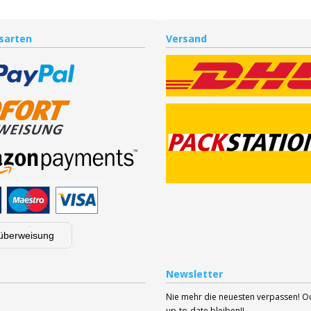
sarten
Versand
überweisung
Newsletter
Nie mehr die neuesten verpassen! 
up-to-date bleiben!!