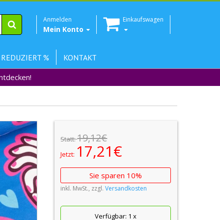
Anmelden
Einkaufswagen
Mein Konto
 REDUZIERT %
KONTAKT
Entdecken!
19,12€
Statt:
17,21€
Jetzt:
Sie sparen 10%
inkl. MwSt., zzgl.
Versandkosten
Verfügbar:
1
x