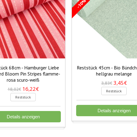
-10%
tück 68cm - Hamburger Liebe
Reststück 45cm - Bio Bündc
rd Bloom Pin Stripes flamme-
hellgrau melange
rosa scuro-weiß
3,45€
3,83€
16,22€
18,02€
Reststück
Reststück
Details anzeigen
Details anzeigen