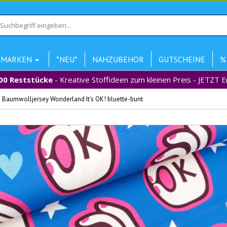
MARKEN
*NEU*
NÄHZUBEHÖR
GUTSCHEINE
%
00 Reststücke
- Kreative Stoffideen zum kleinen Preis - JETZT 
 Baumwolljersey Wonderland It's OK! bluette-bunt