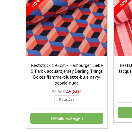
-10%
-10%
Reststück 192cm - Hamburger Liebe
Rests
5 Farb-Jacquardjersey Darling Things
Jacqua
Boxes flamme-bluette-blue navy-
papaia-nude
45,80€
50,88€
Reststück
Details anzeigen