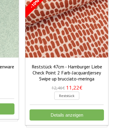
-10%
-10%
henware
Reststück 47cm - Hamburger Liebe
Restst
Check Point 2 Farb-Jacquardjersey
Baumwo
Swipe up brucciato-meringa
11,22€
12,46€
Reststück
Details anzeigen