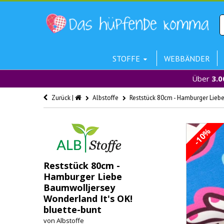
STOFFE
WEBBÄNDER
Über
3.0
Zurück |
Albstoffe
Reststück 80cm - Hamburger Liebe
-10%
Reststück 80cm -
Hamburger Liebe
Baumwolljersey
Wonderland It's OK!
bluette-bunt
von
Albstoffe