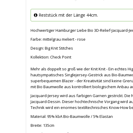
Reststück mit der Länge 44cm.
Hochwertiger Hamburger Liebe Bio 3D-Relief-Jacquard-Jer
Farbe: mittelgrau meliert - rose
Design: Big Knit Stitches
Kollektion: Check Point
Mehr als doppelt so groß wie der Knit Knit - Ein echtes Hig
hautsympatisches Singlejersey-Gestrick aus Bio-Baumwoll
superbequemen Blazer - der Kreativität sind keine Gre
mit Bio Baumwolle aus kontrolliert biologischem Anbau a
Jacquard-Jersey wird aus farbigen Garnen gestrickt. 
Jacquard-Dessin. Dieser hochtechnische Vorgang wird 
Technik wird ein enormes textiltechnisches Know-How be
Material: 95% kbA Bio-Baumwolle / 5% Elastan
Breite: 135cm