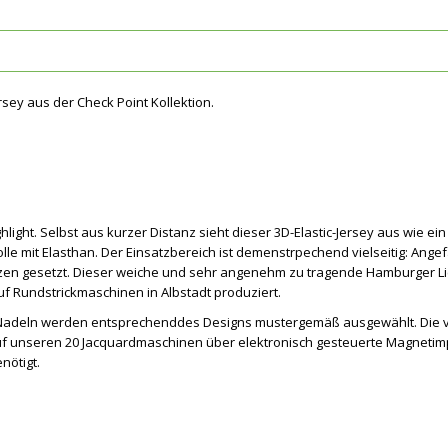
sey aus der Check Point Kollektion.
hlight. Selbst aus kurzer Distanz sieht dieser 3D-Elastic-Jersey aus wie ein 
e mit Elasthan. Der Einsatzbereich ist demenstrpechend vielseitig: Ange
nzen gesetzt. Dieser weiche und sehr angenehm zu tragende Hamburger Li
uf Rundstrickmaschinen in Albstadt produziert.
Die Nadeln werden entsprechenddes Designs mustergemäß ausgewählt. Die
auf unseren 20 Jacquardmaschinen über elektronisch gesteuerte Magneti
nötigt.