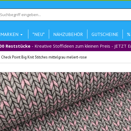
MARKEN
*NEU*
NÄHZUBEHÖR
GUTSCHEINE
%
00 Reststücke
- Kreative Stoffideen zum kleinen Preis - JETZT 
Check Point Big Knit Stitches mittelgrau meliert-rose