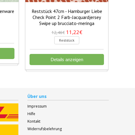
henware
Reststück 47cm - Hamburger Liebe
Restst
Check Point 2 Farb-Jacquardjersey
Baumwo
Swipe up brucciato-meringa
11,22€
12,46€
Reststück
Details anzeigen
Über uns
Impressum
Hilfe
Kontakt
Widerrufsbelehrung