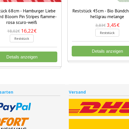
tück 68cm - Hamburger Liebe
Reststück 45cm - Bio Bündc
rd Bloom Pin Stripes flamme-
hellgrau melange
rosa scuro-weiß
3,45€
3,83€
16,22€
18,02€
Reststück
Reststück
Details anzeigen
Details anzeigen
sarten
Versand