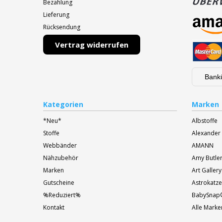
Bezahlung
Lieferung
Rücksendung
Vertrag widerrufen
Bank
Kategorien
Marken
*Neu*
Albstoffe
Stoffe
Alexander
Webbänder
AMANN
Nähzubehör
Amy Butle
Marken
Art Gallery
Gutscheine
Astrokatze
%Reduziert%
BabySnap
Kontakt
Alle Marke