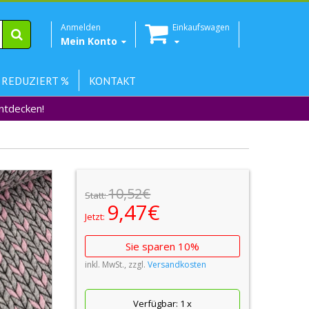
Anmelden
Einkaufswagen
Mein Konto
 REDUZIERT %
KONTAKT
Entdecken!
10,52€
Statt:
9,47€
Jetzt:
Sie sparen 10%
inkl. MwSt., zzgl.
Versandkosten
Verfügbar:
1
x