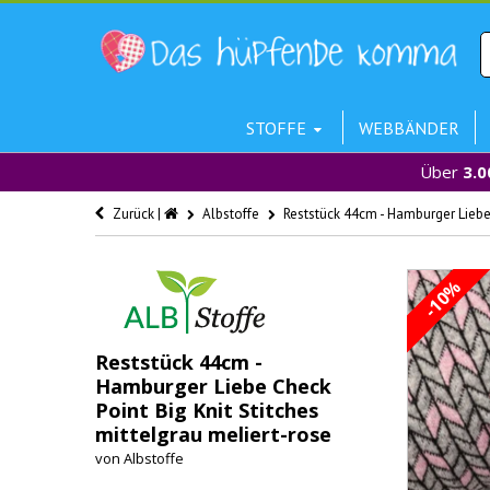
STOFFE
WEBBÄNDER
Über
3.0
Zurück |
Albstoffe
Reststück 44cm - Hamburger Liebe 
-10%
Reststück 44cm -
Hamburger Liebe Check
Point Big Knit Stitches
mittelgrau meliert-rose
von
Albstoffe