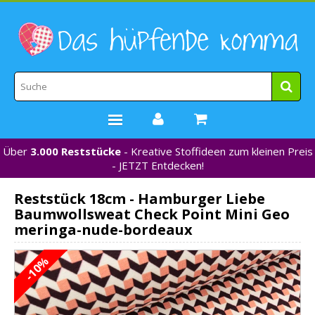
Über
3.000 Reststücke
- Kreative Stoffideen zum kleinen Preis
STOFFE
- JETZT Entdecken!
WEBBÄNDER
Reststück 18cm - Hamburger Liebe
MARKEN
Baumwollsweat Check Point Mini Geo
*NEU*
meringa-nude-bordeaux
NÄHZUBEHÖR
-10%
GUTSCHEINE
% REDUZIERT %
KONTAKT