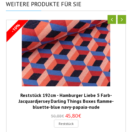
WEITERE
PRODUKTE FÜR SIE
-10%
Reststück 192cm - Hamburger Liebe 5 Farb-
Jacquardjersey Darling Things Boxes flamme-
bluette-blue navy-papaia-nude
45,80€
50,88€
Reststück