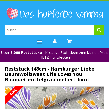
Über
3.000 Reststücke
- Kreative Stoffideen zum kleinen Preis
STOFFE
- JETZT Entdecken!
WEBBÄNDER
Reststück 148cm - Hamburger Liebe
MARKEN
Baumwollsweat Life Loves You
*NEU*
Bouquet mittelgrau meliert-bunt
NÄHZUBEHÖR
-10%
GUTSCHEINE
% REDUZIERT %
KONTAKT