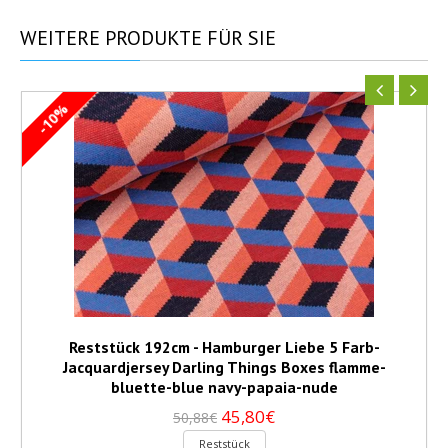
WEITERE
PRODUKTE FÜR SIE
-10%
Reststück 192cm - Hamburger Liebe 5 Farb-
Jacquardjersey Darling Things Boxes flamme-
bluette-blue navy-papaia-nude
45,80€
50,88€
Reststück