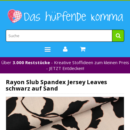
Über
3.000 Reststücke
- Kreative Stoffideen zum kleinen Preis
STOFFE
- JETZT Entdecken!
WEBBÄNDER
Rayon Slub Spandex Jersey Leaves
MARKEN
schwarz auf Sand
*NEU*
NÄHZUBEHÖR
GUTSCHEINE
% REDUZIERT %
KONTAKT