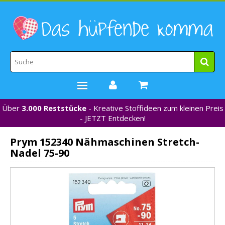
Über
3.000 Reststücke
- Kreative Stoffideen zum kleinen Preis
STOFFE
- JETZT Entdecken!
WEBBÄNDER
Prym 152340 Nähmaschinen Stretch-
MARKEN
Nadel 75-90
*NEU*
NÄHZUBEHÖR
GUTSCHEINE
% REDUZIERT %
KONTAKT