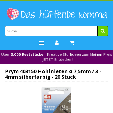
Über
3.000 Reststücke
- Kreative Stoffideen zum kleinen Preis
STOFFE
- JETZT Entdecken!
WEBBÄNDER
Prym 403150 Hohlnieten ø 7,5mm / 3 -
MARKEN
4mm silberfarbig - 20 Stück
*NEU*
NÄHZUBEHÖR
GUTSCHEINE
% REDUZIERT %
KONTAKT