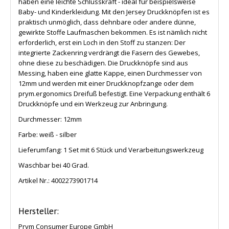
haben eine leichte Schlusskraft - ideal für beispielsweise
Baby- und Kinderkleidung. Mit den Jersey Druckknöpfen ist es
praktisch unmöglich, dass dehnbare oder andere dünne,
gewirkte Stoffe Laufmaschen bekommen. Es ist nämlich nicht
erforderlich, erst ein Loch in den Stoff zu stanzen: Der
integrierte Zackenring verdrängt die Fasern des Gewebes,
ohne diese zu beschädigen. Die Druckknöpfe sind aus
Messing, haben eine glatte Kappe, einen Durchmesser von
12mm und werden mit einer Druckknopfzange oder dem
prym.ergonomics Dreifuß befestigt.
Eine Verpackung enthält 6
Druckknöpfe und ein Werkzeug zur Anbringung.
Durchmesser: 12mm
Farbe: weiß - silber
Lieferumfang:
1 Set mit 6 Stück und Verarbeitungswerkzeug
Waschbar bei 40 Grad.
Artikel Nr.:
4002273901714
Hersteller:
Prym Consumer Europe GmbH