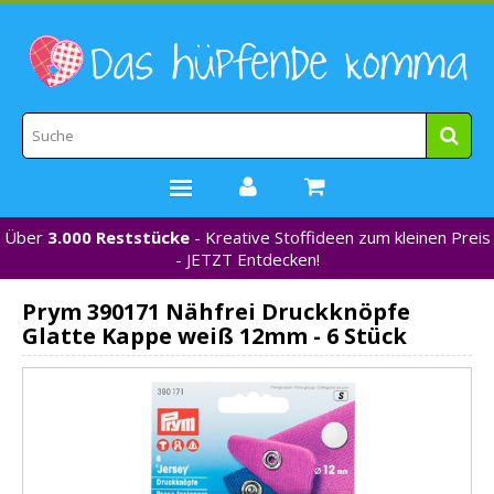
Über
3.000 Reststücke
- Kreative Stoffideen zum kleinen Preis
STOFFE
- JETZT Entdecken!
WEBBÄNDER
Prym 390171 Nähfrei Druckknöpfe
MARKEN
Glatte Kappe weiß 12mm - 6 Stück
*NEU*
NÄHZUBEHÖR
GUTSCHEINE
% REDUZIERT %
KONTAKT