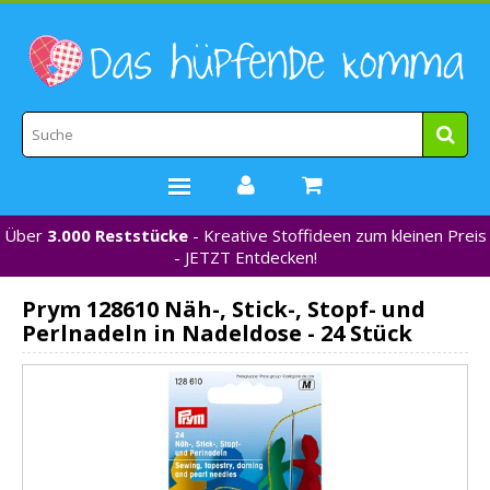
Über
3.000 Reststücke
- Kreative Stoffideen zum kleinen Preis
STOFFE
- JETZT Entdecken!
WEBBÄNDER
Prym 128610 Näh-, Stick-, Stopf- und
MARKEN
Perlnadeln in Nadeldose - 24 Stück
*NEU*
NÄHZUBEHÖR
GUTSCHEINE
% REDUZIERT %
KONTAKT