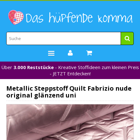
Über
3.000 Reststücke
- Kreative Stoffideen zum kleinen Preis
STOFFE
- JETZT Entdecken!
WEBBÄNDER
Metallic Steppstoff Quilt Fabrizio nude
MARKEN
original glänzend uni
*NEU*
NÄHZUBEHÖR
GUTSCHEINE
% REDUZIERT %
KONTAKT