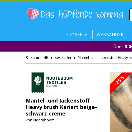
STOFFE
WEBBÄNDER
Über
3.0
Zurück |
Bestseller
Mantel- und Jackenstoff Heavy b
-25%
Mantel- und Jackenstoff
Heavy brush Kariert beige-
schwarz-creme
von
Nooteboom