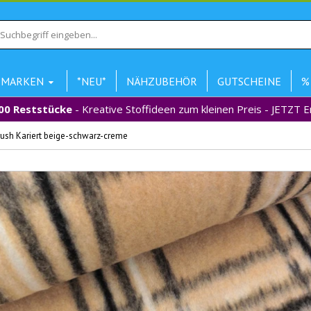
MARKEN
*NEU*
NÄHZUBEHÖR
GUTSCHEINE
%
00 Reststücke
- Kreative Stoffideen zum kleinen Preis - JETZT 
rush Kariert beige-schwarz-creme