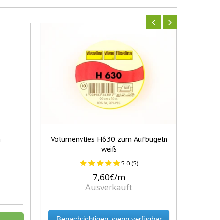
m
Volumenvlies H630 zum Aufbügeln
Albsto
weiß
5.0 (5)
7,60€/m
Ausverkauft
Benachrichtigen, wenn verfügbar