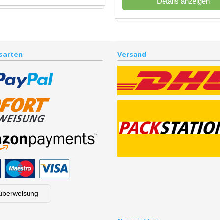
Details anzeigen
sarten
Versand
überweisung