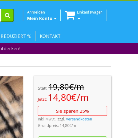
Anmelden
Einkaufswagen
Mein Konto
 REDUZIERT %
KONTAKT
Entdecken!
19,80€/m
Statt:
14,80€/m
Jetzt:
Sie sparen 25%
inkl. MwSt., zzgl.
Versandkosten
Grundpreis: 14,80€/m