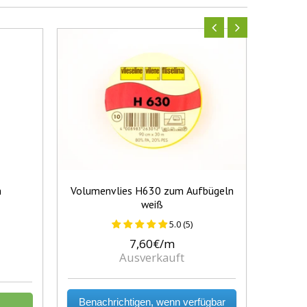
m
Volumenvlies H630 zum Aufbügeln
Albsto
weiß
5.0 (5)
7,60€/m
Ausverkauft
Benachrichtigen, wenn verfügbar