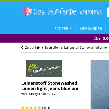
STOFFE
WEBBÄNDER
Über
3.0
Zurück |
Bestseller
Leinenstoff Stonewashed Linnen l
Leinenstoff Stonewashed
Linnen light jeans blue uni
von
Quality Textiles B.V.
5.0 (1)