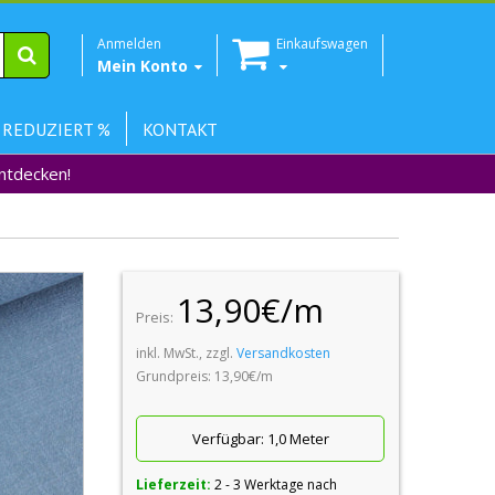
Anmelden
Einkaufswagen
Mein Konto
 REDUZIERT %
KONTAKT
Entdecken!
13,90€/m
Preis:
inkl. MwSt., zzgl.
Versandkosten
Grundpreis: 13,90€/m
Verfügbar:
1,0 Meter
Lieferzeit:
2 - 3 Werktage nach