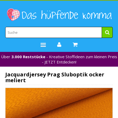
Über
3.000 Reststücke
- Kreative Stoffideen zum kleinen Preis
STOFFE
- JETZT Entdecken!
WEBBÄNDER
Jacquardjersey Prag Sluboptik ocker
MARKEN
meliert
*NEU*
NÄHZUBEHÖR
GUTSCHEINE
% REDUZIERT %
KONTAKT