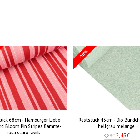
-10%
tück 68cm - Hamburger Liebe
Reststück 45cm - Bio Bündc
rd Bloom Pin Stripes flamme-
hellgrau melange
rosa scuro-weiß
3,45€
3,83€