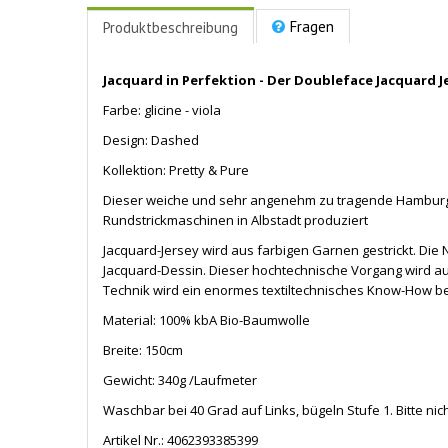
Fragen
Produktbeschreibung
Jacquard in Perfektion - Der Doubleface Jacquard 
Farbe: glicine - viola
Design: Dashed
Kollektion: Pretty & Pure
Dieser weiche und sehr angenehm zu tragende Hamburger 
Rundstrickmaschinen in Albstadt produziert
Jacquard-Jersey wird aus farbigen Garnen gestrickt. 
Jacquard-Dessin. Dieser hochtechnische Vorgang wird 
Technik wird ein enormes textiltechnisches Know-How be
Material: 100% kbA Bio-Baumwolle
Breite: 150cm
Gewicht: 340g /Laufmeter
Waschbar bei 40 Grad auf Links, bügeln Stufe 1. Bitte ni
Artikel Nr.:
4062393385399