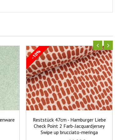
-10%
-10%
henware
Reststück 47cm - Hamburger Liebe
Restst
Check Point 2 Farb-Jacquardjersey
Baumwo
Swipe up brucciato-meringa