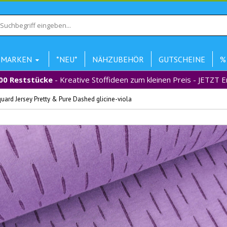
MARKEN
*NEU*
NÄHZUBEHÖR
GUTSCHEINE
%
00 Reststücke
- Kreative Stoffideen zum kleinen Preis - JETZT 
ard Jersey Pretty & Pure Dashed glicine-viola