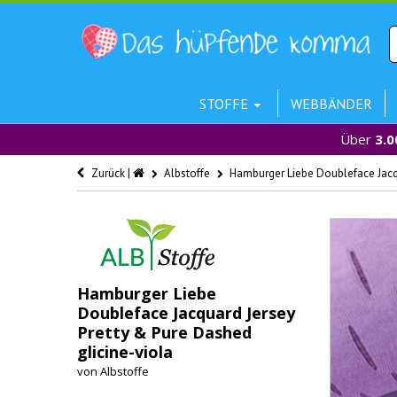
STOFFE
WEBBÄNDER
Über
3.0
Zurück |
Albstoffe
Hamburger Liebe Doubleface Jacqu
Hamburger Liebe
Doubleface Jacquard Jersey
Pretty & Pure Dashed
glicine-viola
von
Albstoffe