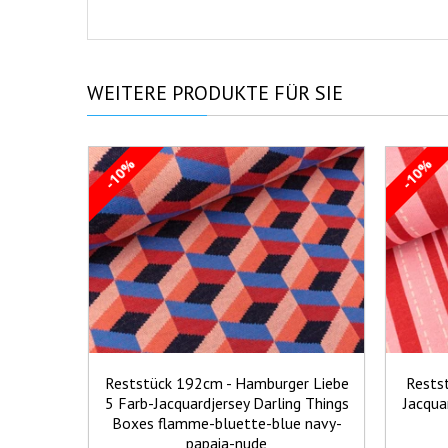
WEITERE
PRODUKTE FÜR SIE
-10%
-10%
Reststück 192cm - Hamburger Liebe
Rests
5 Farb-Jacquardjersey Darling Things
Jacqua
Boxes flamme-bluette-blue navy-
papaia-nude