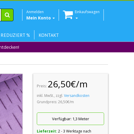
Anmelden
Einkaufswagen
Mein Konto
 REDUZIERT %
KONTAKT
Entdecken!
26,50€/m
Preis:
inkl. MwSt., zzgl.
Versandkosten
Grundpreis: 26,50€/m
Verfügbar:
1,3 Meter
Lieferzeit:
2 - 3 Werktage nach