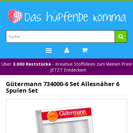
Über
3.000 Reststücke
- Kreative Stoffideen zum kleinen Preis
STOFFE
- JETZT Entdecken!
WEBBÄNDER
Gütermann 734000-6 Set Allesnäher 6
MARKEN
Spulen Set
*NEU*
NÄHZUBEHÖR
GUTSCHEINE
% REDUZIERT %
KONTAKT