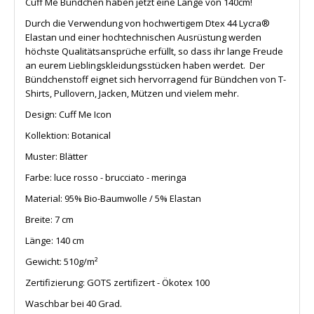
Cuff Me Bündchen haben jetzt eine Länge von 140cm!
Durch die Verwendung von hochwertigem Dtex 44 Lycra®
Elastan und einer hochtechnischen Ausrüstung werden
höchste Qualitätsansprüche erfüllt, so dass ihr lange Freude
an eurem Lieblingskleidungsstücken haben werdet. Der
Bündchenstoff eignet sich hervorragend für Bündchen von T-
Shirts, Pullovern, Jacken, Mützen und vielem mehr.
Design: Cuff Me Icon
Kollektion: Botanical
Muster: Blätter
Farbe: luce rosso - brucciato - meringa
Material: 95% Bio-Baumwolle / 5% Elastan
Breite: 7 cm
Länge: 140 cm
Gewicht: 510g/m²
Zertifizierung:
GOTS zertifizert - Ökotex 100
Waschbar bei 40 Grad.