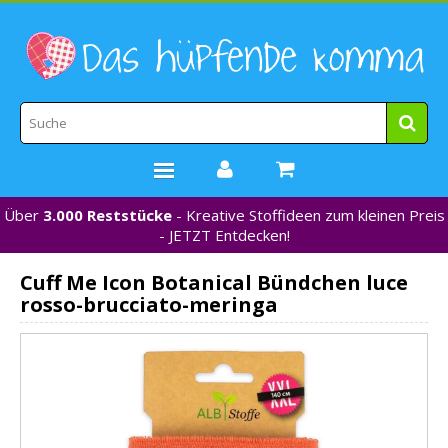
Über
3.000 Reststücke
- Kreative Stoffideen zum kleinen Preis
STOFFE
- JETZT Entdecken!
WEBBÄNDER
Cuff Me Icon Botanical Bündchen luce
MARKEN
rosso-brucciato-meringa
*NEU*
NÄHZUBEHÖR
GUTSCHEINE
% REDUZIERT %
KONTAKT