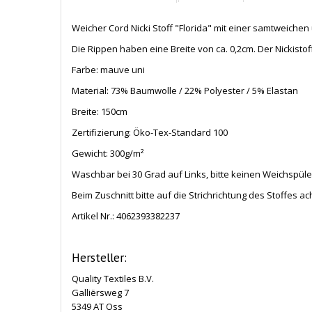
Weicher Cord Nicki Stoff "Florida" mit einer samtweiche
Die Rippen haben eine Breite von ca. 0,2cm. Der Nickisto
Farbe: mauve uni
Material: 73% Baumwolle / 22% Polyester / 5% Elastan
Breite: 150cm
Zertifizierung: Öko-Tex-Standard 100
Gewicht: 300
g/m²
Waschbar bei 30 Grad auf Links, bitte keinen Weichspül
Beim Zuschnitt bitte auf die Strichrichtung des Stoffes ac
Artikel Nr.:
4062393382237
Hersteller:
Quality Textiles B.V.
Galliërsweg 7
5349 AT Oss