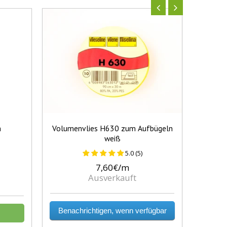
m
Volumenvlies H630 zum Aufbügeln
Albsto
weiß
5.0 (5)
7,60€/m
Ausverkauft
Benachrichtigen, wenn verfügbar