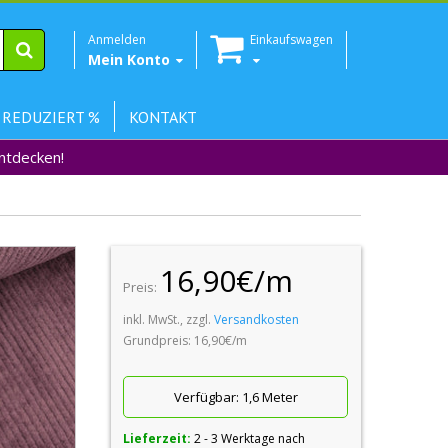
Anmelden
Einkaufswagen
Mein Konto
 REDUZIERT %
KONTAKT
Entdecken!
16,90€/m
Preis:
inkl. MwSt., zzgl.
Versandkosten
Grundpreis: 16,90€/m
Verfügbar:
1,6 Meter
Lieferzeit:
2 - 3 Werktage nach