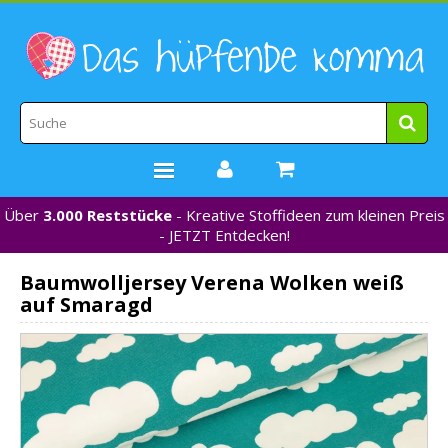
Über
3.000 Reststücke
- Kreative Stoffideen zum kleinen Preis
STOFFE
- JETZT Entdecken!
WEBBÄNDER
Baumwolljersey Verena Wolken weiß
MARKEN
auf Smaragd
*NEU*
NÄHZUBEHÖR
GUTSCHEINE
% REDUZIERT %
KONTAKT