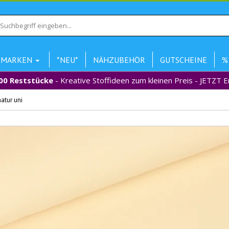
MARKEN
*NEU*
NÄHZUBEHÖR
GUTSCHEINE
%
00 Reststücke
- Kreative Stoffideen zum kleinen Preis - JETZT 
atur uni