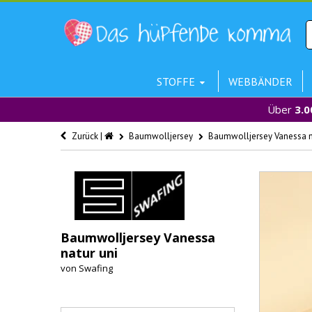
STOFFE
WEBBÄNDER
Über
3.0
Zurück |
Baumwolljersey
Baumwolljersey Vanessa n
Baumwolljersey Vanessa
natur uni
von
Swafing