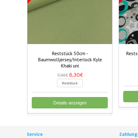
Reststück 50cm -
Rests
Baumwolljersey/Interlock Kyle
Khaki uni
6,30€
7,00€
Reststück
Details anzeigen
Service
Zahlung