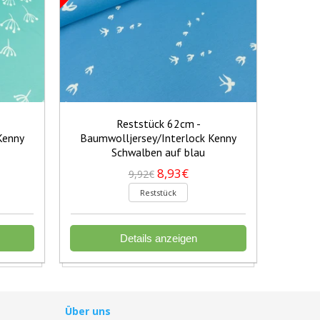
Reststück 62cm -
Kenny
Baumwolljersey/Interlock Kenny
Baumw
Schwalben auf blau
S
8,93€
9,92€
Reststück
Details anzeigen
Über uns