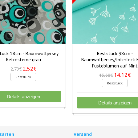
tück 18cm - Baumwolljersey
Reststück 98cm -
Retrosterne grau
Baumwolljersey/Interlock 
Pusteblumen auf Mint
2,52€
2,79€
14,12€
15,68€
Reststück
Reststück
Details anzeigen
Details anzeigen
sarten
Versand