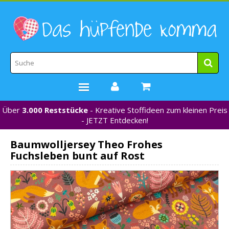
Über
3.000 Reststücke
- Kreative Stoffideen zum kleinen Preis
STOFFE
- JETZT Entdecken!
WEBBÄNDER
Baumwolljersey Theo Frohes
MARKEN
Fuchsleben bunt auf Rost
*NEU*
NÄHZUBEHÖR
GUTSCHEINE
% REDUZIERT %
KONTAKT