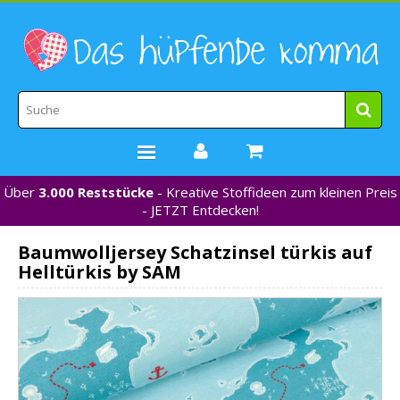
Über
3.000 Reststücke
- Kreative Stoffideen zum kleinen Preis
STOFFE
- JETZT Entdecken!
WEBBÄNDER
Baumwolljersey Schatzinsel türkis auf
MARKEN
Helltürkis by SAM
*NEU*
NÄHZUBEHÖR
GUTSCHEINE
% REDUZIERT %
KONTAKT