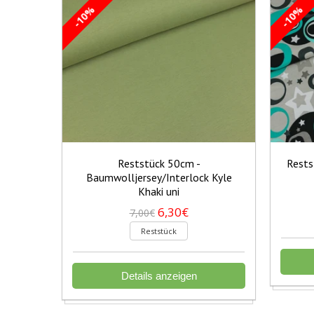
-10%
-10%
Reststück 50cm -
Rests
Baumwolljersey/Interlock Kyle
Khaki uni
6,30€
7,00€
Reststück
Details anzeigen