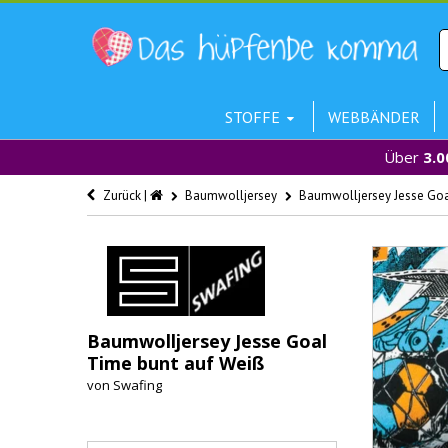
STOFFE
WEBBÄNDER
Über
3.0
Zurück |
Baumwolljersey
Baumwolljersey Jesse Goa
Baumwolljersey Jesse Goal
Time bunt auf Weiß
von
Swafing