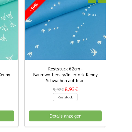
-10%
-10%
Reststück 62cm -
Kenny
Baumwolljersey/Interlock Kenny
Baumw
Schwalben auf blau
S
8,93€
9,92€
Reststück
Details anzeigen