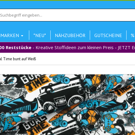
MARKEN
*NEU*
NÄHZUBEHÖR
GUTSCHEINE
%
00 Reststücke
- Kreative Stoffideen zum kleinen Preis - JETZT 
l Time bunt auf Weiß