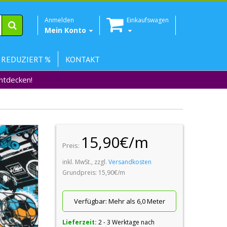
Anmelden
Einkaufswagen
Mein Konto
 REDUZIERT %
KONTAKT
Entdecken!
15,90€/m
Preis:
inkl. MwSt., zzgl.
Versandkosten
Grundpreis: 15,90€/m
Verfügbar:
Mehr als 6,0 Meter
Lieferzeit:
2 - 3 Werktage nach