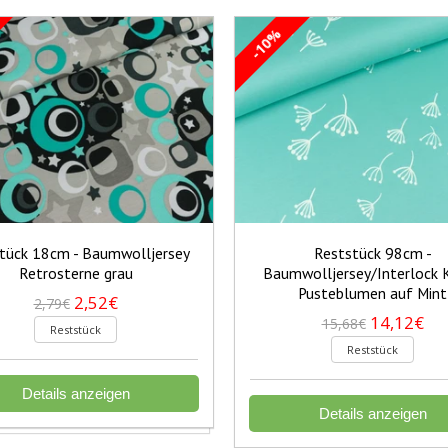
-10%
tück 18cm - Baumwolljersey
Reststück 98cm -
Retrosterne grau
Baumwolljersey/Interlock 
Pusteblumen auf Mint
2,52€
2,79€
14,12€
15,68€
Reststück
Reststück
Details anzeigen
Details anzeigen