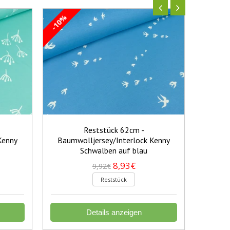
-10%
-10%
Reststück 62cm -
Kenny
Baumwolljersey/Interlock Kenny
Baumw
Schwalben auf blau
S
8,93€
9,92€
Reststück
Details anzeigen