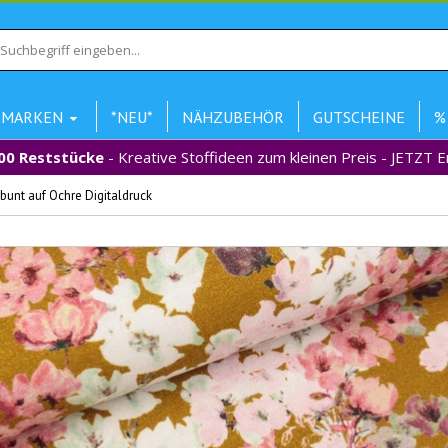
MARKEN
*NEU*
NÄHZUBEHÖR
GUTSCHEINE
%
00 Reststücke
- Kreative Stoffideen zum kleinen Preis - JETZT 
unt auf Ochre Digitaldruck