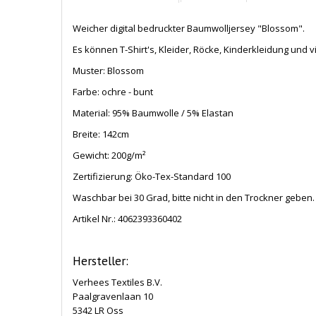
Weicher digital bedruckter Baumwolljersey "Blossom".
Es können T-Shirt's, Kleider, Röcke, Kinderkleidung und
Muster: Blossom
Farbe: ochre - bunt
Material: 95% Baumwolle / 5% Elastan
Breite: 142cm
Gewicht: 200
g/m²
Zertifizierung: Öko-Tex-Standard 100
Waschbar bei 30 Grad, bitte nicht in den Trockner geben.
Artikel Nr.:
4062393360402
Hersteller:
Verhees Textiles B.V.
Paalgravenlaan 10
5342 LR Oss