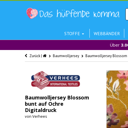
STOFFE
WEBBÄNDER
Über
3.0
Zurück |
Baumwolljersey
Baumwolljersey Blossom b
Baumwolljersey Blossom
bunt auf Ochre
Digitaldruck
von
Verhees