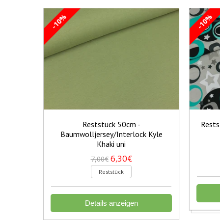
-10%
-10%
Reststück 50cm -
Rests
Baumwolljersey/Interlock Kyle
Khaki uni
6,30€
7,00€
Reststück
Details anzeigen