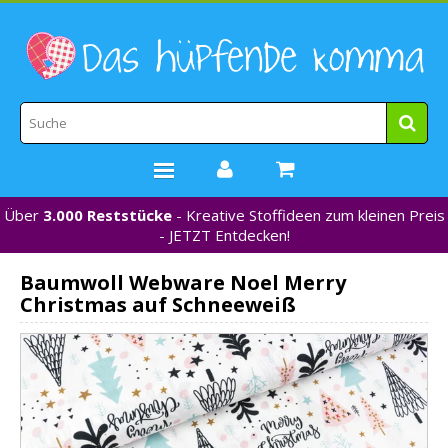
Über
3.000 Reststücke
- Kreative Stoffideen zum kleinen Preis
STOFFE
- JETZT Entdecken!
WEBBÄNDER
Baumwoll Webware Noel Merry
MARKEN
Christmas auf Schneeweiß
*NEU*
NÄHZUBEHÖR
GUTSCHEINE
% REDUZIERT %
KONTAKT