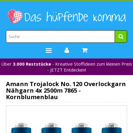
Über
3.000 Reststücke
- Kreative Stoffideen zum kleinen Preis
STOFFE
- JETZT Entdecken!
WEBBÄNDER
Amann Trojalock No. 120 Overlockgarn
MARKEN
Nähgarn 4x 2500m 7865 -
*NEU*
Kornblumenblau
NÄHZUBEHÖR
GUTSCHEINE
% REDUZIERT %
KONTAKT