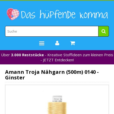
Über
3.000 Reststücke
- Kreative Stoffideen zum kleinen Preis
STOFFE
- JETZT Entdecken!
WEBBÄNDER
Amann Troja Nähgarn (500m) 0140 -
MARKEN
Ginster
*NEU*
NÄHZUBEHÖR
GUTSCHEINE
% REDUZIERT %
KONTAKT