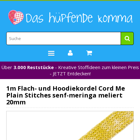
Über
3.000 Reststücke
- Kreative Stoffideen zum kleinen Preis
STOFFE
- JETZT Entdecken!
WEBBÄNDER
1m Flach- und Hoodiekordel Cord Me
MARKEN
Plain Stitches senf-meringa meliert
*NEU*
20mm
NÄHZUBEHÖR
GUTSCHEINE
% REDUZIERT %
KONTAKT