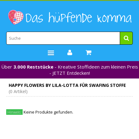
Über
3.000 Reststücke
- Kreative Stoffideen zum kleinen Preis
STOFFE
- JETZT Entdecken!
WEBBÄNDER
HAPPY FLOWERS BY LILA-LOTTA FÜR SWAFING STOFFE
MARKEN
(0 Artikel)
*NEU*
NÄHZUBEHÖR
Keine Produkte gefunden.
Hinweis:
GUTSCHEINE
% REDUZIERT %
KONTAKT