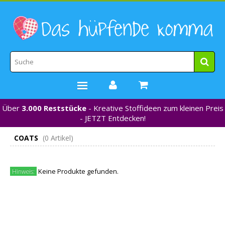
Über
3.000 Reststücke
- Kreative Stoffideen zum kleinen Preis
STOFFE
- JETZT Entdecken!
WEBBÄNDER
COATS
(0 Artikel)
MARKEN
*NEU*
Keine Produkte gefunden.
NÄHZUBEHÖR
Hinweis:
GUTSCHEINE
% REDUZIERT %
KONTAKT