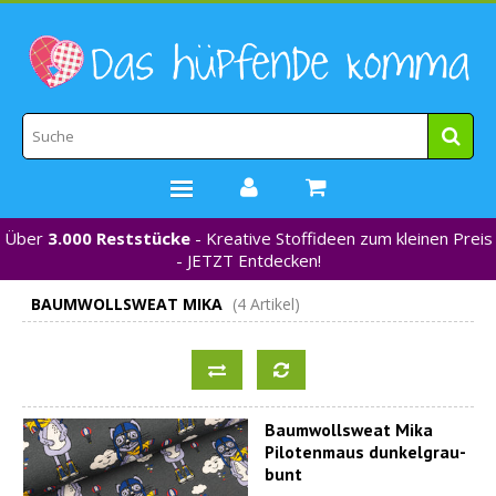
Über
3.000 Reststücke
- Kreative Stoffideen zum kleinen Preis
STOFFE
- JETZT Entdecken!
WEBBÄNDER
BAUMWOLLSWEAT MIKA
(4 Artikel)
MARKEN
*NEU*
NÄHZUBEHÖR
GUTSCHEINE
Baumwollsweat Mika
% REDUZIERT %
Pilotenmaus dunkelgrau-
bunt
KONTAKT