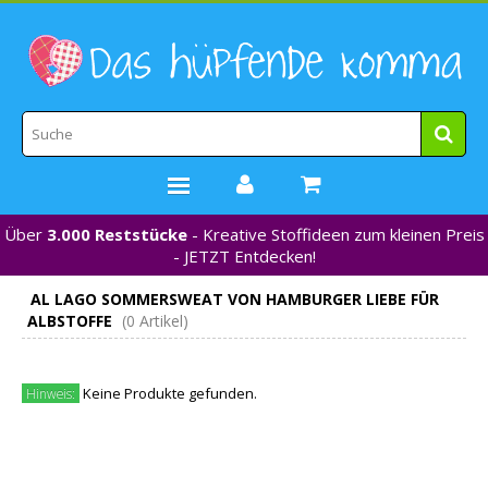
Über
3.000 Reststücke
- Kreative Stoffideen zum kleinen Preis
STOFFE
- JETZT Entdecken!
WEBBÄNDER
AL LAGO SOMMERSWEAT VON HAMBURGER LIEBE FÜR
MARKEN
ALBSTOFFE
(0 Artikel)
*NEU*
NÄHZUBEHÖR
Keine Produkte gefunden.
Hinweis:
GUTSCHEINE
% REDUZIERT %
KONTAKT